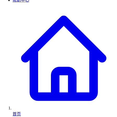
帮助中心
首页