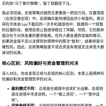
见的如“马丁格尔策略”，输了就翻倍下注。
我必须坦诚，反缆策略对我而言更像是一把双刃剑。在震荡局
（庄闲交替出现）中，反缆确实能快速回血并小有盈利。我记
得在华体会App下载后的一次手机端游戏中，我遇到一个短暂
的拉锯阶段，使用反缆让我很快稳住了阵脚。然而，它的致命
弱点在于对资金量的要求极高。任何人都会遇到连输的情况，
如果资金链不足以支撑到你预想中的那次“胜利”，结果将是灾
难性的。因此，反缆策略极度不适合资金有限或无法承受大额
波动的玩家。
核心区别：风险偏好与资金管理的对决
深入对比，你会发现正缆与反缆的核心区别，本质上是两种风
险偏好和资金管理哲学的对决。
盈利模式不同：
正缆是在顺境中追求扩大战果，反缆则
是在逆境中寻求逆转。一个“锦上添花”，一个“雪中送
炭”。
风险曲线不同：
正缆的风险随着盈利增加而递增，一次