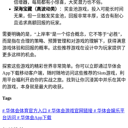
倍增器，每局都有小惊喜，大奖潜力也不俗。
深海宝藏（高波动类）
：奖金池游戏，投入可能长时间
无果，但一旦触发奖金池，回报非常丰厚，适合有耐心
且追求高额回报的玩家。
需要明确的是，“上岸率”是一个综合概念，它不等于“必胜”，
而是指在合理的策略、预算管理和对游戏的理解下，获得满意
游戏体验和回报的概率。这些推荐游戏在设计中为玩家提供了
更多这样的机会。
探索这些游戏的精彩世界非常简单。你可以立即通过华体会
App下载移动客户端，随时随地访问这些推荐的Slots游戏，利
用平台福利开启你的实战之旅。找到让你沉浸其中并乐在其中
的游戏，本身就是最大的收获。
Tags
# 华体会体育官方入口
# 华体会游戏官网链接
# 华体会娱乐平
台访问
# 华体会App下载