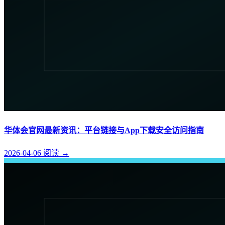
华体会官网最新资讯：平台链接与App下载安全访问指南
2026-04-06
阅读
→