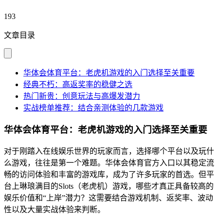
193
文章目录
华体会体育平台：老虎机游戏的入门选择至关重要
经典不朽：高返奖率的稳健之选
热门新贵：创意玩法与高爆发潜力
实战榜单推荐：结合亲测体验的几款游戏
华体会体育平台：老虎机游戏的入门选择至关重要
对于刚踏入在线娱乐世界的玩家而言，选择哪个平台以及玩什
么游戏，往往是第一个难题。华体会体育官方入口以其稳定流
畅的访问体验和丰富的游戏库，成为了许多玩家的首选。但平
台上琳琅满目的Slots（老虎机）游戏，哪些才真正具备较高的
娱乐价值和“上岸”潜力？这需要结合游戏机制、返奖率、波动
性以及大量实战体验来判断。