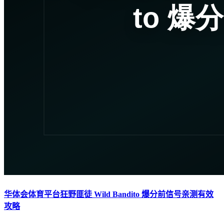
华体会体育平台狂野匪徒 Wild Bandito 爆分前信号亲测有效
攻略