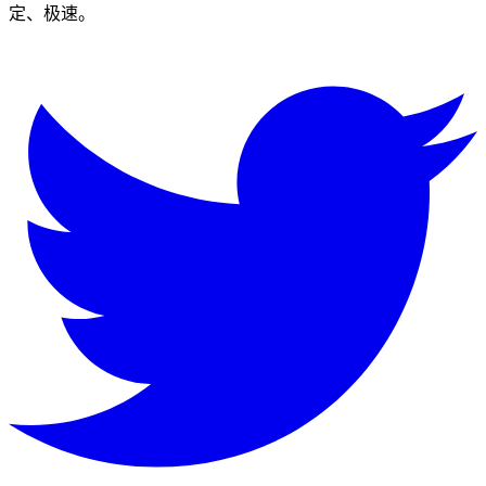
定、极速。