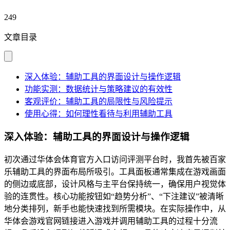
249
文章目录
深入体验：辅助工具的界面设计与操作逻辑
功能实测：数据统计与策略建议的有效性
客观评价：辅助工具的局限性与风险提示
使用心得：如何理性看待与利用辅助工具
深入体验：辅助工具的界面设计与操作逻辑
初次通过华体会体育官方入口访问评测平台时，我首先被百家
乐辅助工具的界面布局所吸引。工具面板通常集成在游戏画面
的侧边或底部，设计风格与主平台保持统一，确保用户视觉体
验的连贯性。核心功能按钮如“趋势分析”、“下注建议”被清晰
地分类排列，新手也能快速找到所需模块。在实际操作中，从
华体会游戏官网链接进入游戏并调用辅助工具的过程十分流