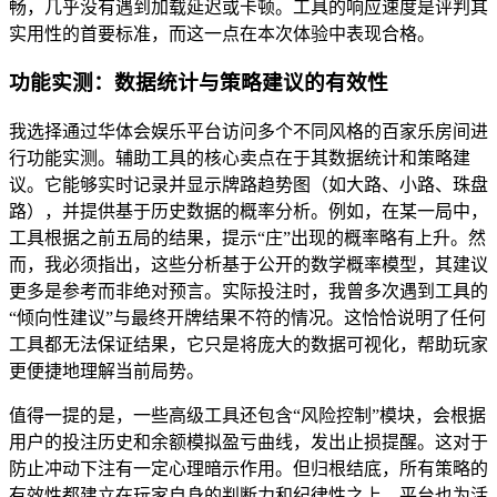
畅，几乎没有遇到加载延迟或卡顿。工具的响应速度是评判其
实用性的首要标准，而这一点在本次体验中表现合格。
功能实测：数据统计与策略建议的有效性
我选择通过华体会娱乐平台访问多个不同风格的百家乐房间进
行功能实测。辅助工具的核心卖点在于其数据统计和策略建
议。它能够实时记录并显示牌路趋势图（如大路、小路、珠盘
路），并提供基于历史数据的概率分析。例如，在某一局中，
工具根据之前五局的结果，提示“庄”出现的概率略有上升。然
而，我必须指出，这些分析基于公开的数学概率模型，其建议
更多是参考而非绝对预言。实际投注时，我曾多次遇到工具的
“倾向性建议”与最终开牌结果不符的情况。这恰恰说明了任何
工具都无法保证结果，它只是将庞大的数据可视化，帮助玩家
更便捷地理解当前局势。
值得一提的是，一些高级工具还包含“风险控制”模块，会根据
用户的投注历史和余额模拟盈亏曲线，发出止损提醒。这对于
防止冲动下注有一定心理暗示作用。但归根结底，所有策略的
有效性都建立在玩家自身的判断力和纪律性之上。平台也为活