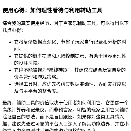
使用心得：如何理性看待与利用辅助工具
综合我的真实使用经历，对于百家乐辅助工具，可以得出以下
几点心得：
它将复杂数据直观化，节省了玩家自行记录和分析的时
间。
它提供的概率提醒和风险控制提示，有助于培养更理性
的投注习惯。
它绝不能被视为“赢钱神器”，其建议应结合玩家自身的
资金管理和游戏策略。
选择工具时，应优先考虑其数据准确性、界面友好度以
及与主平台的整合度。
最终，辅助工具的价值取决于使用者如何利用它。它更像一个
高级计算器和记录仪，而非预言家。明智的玩家会用它来辅助
验证自己的想法，而不是盲目跟随。如果你对这类工具感兴
趣，建议先通过可靠的平台入口深入了解其功能边界，并在小
额投入中亲自测试其与你的游戏风格的契合度。